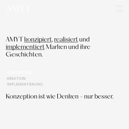
Ope
DE
Leistungen - AMYT Brand Studio
AMYT
konzipiert
,
realisiert
und
implementiert
Marken und ihre
Geschichten.
KONZEPTION
KREATION
IMPLEMENTIERUNG
Konzeption ist wie Denken - nur besser.